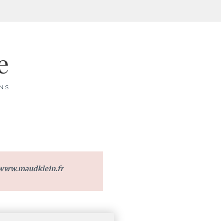
e
ENS
/www.maudklein.fr