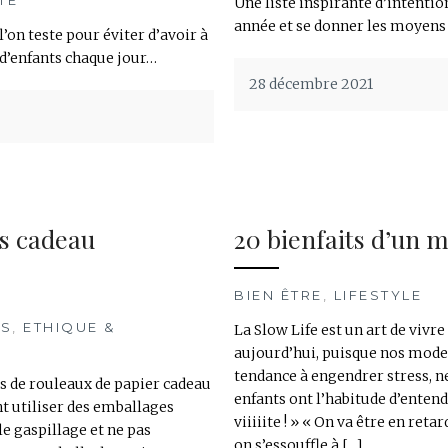
Une liste inspirante d’intentio
année et se donner les moyens d
l’on teste pour éviter d’avoir à
 d’enfants chaque jour…
28 décembre 2021
es cadeau
20 bienfaits d’un m
BIEN ÊTRE
,
LIFESTYLE
TS
,
ETHIQUE &
La Slow Life est un art de vivre
aujourd’hui, puisque nos modes
tendance à engendrer stress, n
us de rouleaux de papier cadeau
enfants ont l’habitude d’entend
t utiliser des emballages
viiiiite ! » « On va être en retar
le gaspillage et ne pas
on s’essouffle à […]