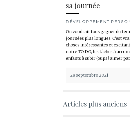
sa journée
DÉVELOPPEMENT PERSO
On voudrait tous gagner du temp
journées plus longues. C’est vrai
choses intéressantes et excitant
notre TO DO, les tâches à accomp
enfants à subir (oups ! aimer par
28 septembre 2021
Navigation
Articles plus anciens
des